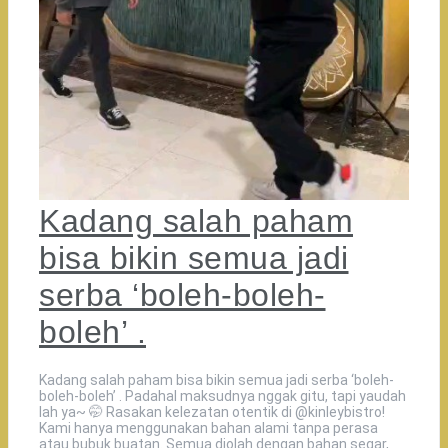
Kadang salah paham
bisa bikin semua jadi
serba ‘boleh-boleh-
boleh’ .
Kadang salah paham bisa bikin semua jadi serba ‘boleh-
boleh-boleh’ . Padahal maksudnya nggak gitu, tapi yaudah
lah ya~ 🤭 Rasakan kelezatan otentik di @kinleybistro!
Kami hanya menggunakan bahan alami tanpa perasa
atau bubuk buatan. Semua diolah dengan bahan segar,