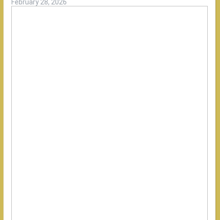
February 28, 2026
Rasanya
konsisten
enak,
karena
dimasak
oleh
chef
terbaik
asli
thailand