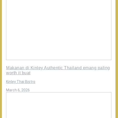
Makanan di Kinley Authentic Thailand emang paling
worth it buat
Kinley Thai Bistro
·
March 6, 2026
Nikmati
makan
bersama
keluarga
cuma
di