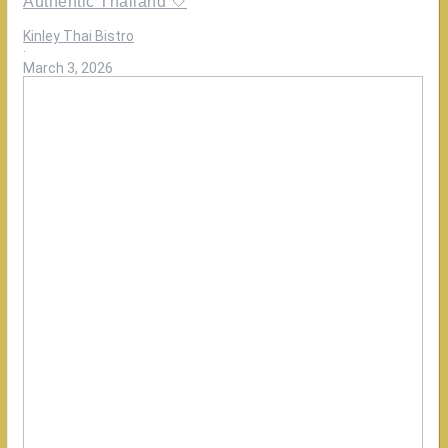
Authentic Thailand 🤍
Kinley Thai Bistro
·
March 3, 2026
Oh
ternyata
ini
bedanya
Rasakan
kelezatan
otentik
di
@kinleybistro!
Kami