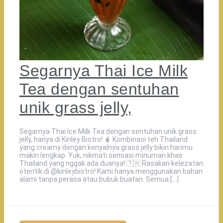
Segarnya Thai Ice Milk
Tea dengan sentuhan
unik grass jelly,
Segarnya Thai Ice Milk Tea dengan sentuhan unik grass
jelly, hanya di Kinley Bistro! 🧋 Kombinasi teh Thailand
yang creamy dengan kenyalnya grass jelly bikin harimu
makin lengkap. Yuk, nikmati sensasi minuman khas
Thailand yang nggak ada duanya! 🇹🇭️ Rasakan kelezatan
otentik di @kinleybistro! Kami hanya menggunakan bahan
alami tanpa perasa atau bubuk buatan. Semua […]