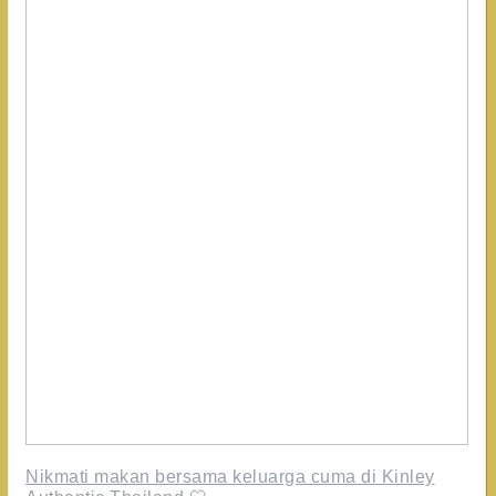
Kinley
Authentic
Thailand
🤍
Nikmati makan bersama keluarga cuma di Kinley