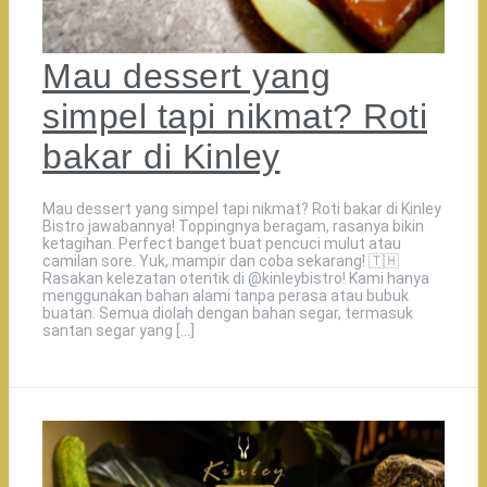
Mau dessert yang
simpel tapi nikmat? Roti
bakar di Kinley
Mau dessert yang simpel tapi nikmat? Roti bakar di Kinley
Bistro jawabannya! Toppingnya beragam, rasanya bikin
ketagihan. Perfect banget buat pencuci mulut atau
camilan sore. Yuk, mampir dan coba sekarang! 🇹🇭️
Rasakan kelezatan otentik di @kinleybistro! Kami hanya
menggunakan bahan alami tanpa perasa atau bubuk
buatan. Semua diolah dengan bahan segar, termasuk
santan segar yang […]