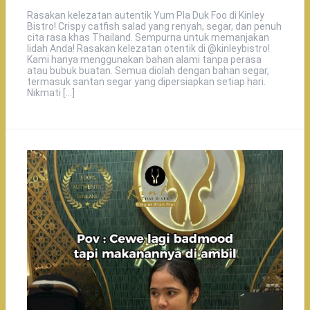
Rasakan kelezatan autentik Yum Pla Duk Foo di Kinley
Bistro! Crispy catfish salad yang renyah, segar, dan penuh
cita rasa khas Thailand. Sempurna untuk memanjakan
lidah Anda! Rasakan kelezatan otentik di @kinleybistro!
Kami hanya menggunakan bahan alami tanpa perasa
atau bubuk buatan. Semua diolah dengan bahan segar,
termasuk santan segar yang dipersiapkan setiap hari.
Nikmati […]