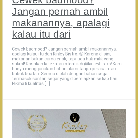
Cewek badmood?
Jangan pernah ambil
makanannya, apalagi
kalau itu dari
Cewek badmood? Jangan pernah ambil makanannya,
apalagi kalau itu dari Kinley Bistro. 🤨 Karena di sini,
makanan bukan cuma enak, tapi juga hak milik yang
sakral! Rasakan kelezatan otentik di @kinleybistro! Kami
hanya menggunakan bahan alami tanpa perasa atau
bubuk buatan. Semua diolah dengan bahan segar,
termasuk santan segar yang dipersiapkan setiap hari.
Nikmati kualitas […]