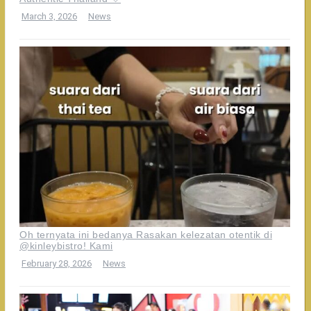
March 3, 2026
News
Oh ternyata ini bedanya Rasakan kelezatan otentik di
@kinleybistro! Kami
February 28, 2026
News