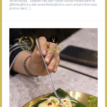
seterusnya… Silakan cek dan follow social media kami di
@KinleyBistro dan www.KinleyBistro.com untuk informasi
promo dan […]