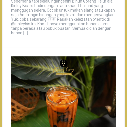
Sederhana tapi selalu ngangenin! Bihun Goreng Telur ala
Kinley Bistro hadir dengan rasa khas Thailand yang
menggugah selera. Cocok untuk makan siang atau kapan
saja Anda ingin hidangan yang lezat dan mengenyangkan.
Yuk, coba sekarang! 🇹🇭 Rasakan kelezatan otentik di
@kinleybistro! Kami hanya menggunakan bahan alami
tanpa perasa atau bubuk buatan. Semua diolah dengan
bahan […]