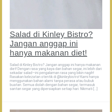
Salad di Kinley Bistro?
Jangan anggap ini
hanya makanan diet!
Salad di Kinley Bistro? Jangan anggap ini hanya makanan
diet! Dengan rasa yang kaya dan bahan segar, ini lebih dari
sekadar salad—ini pengalaman rasa yang bikin nagih!
Rasakan kelezatan otentik di @kinleybistro! Kami hanya
menggunakan bahan alami tanpa perasa atau bubuk
buatan. Semua diolah dengan bahan segar, termasuk
santan segar yang dipersiapkan setiap hari. Nikmati […]