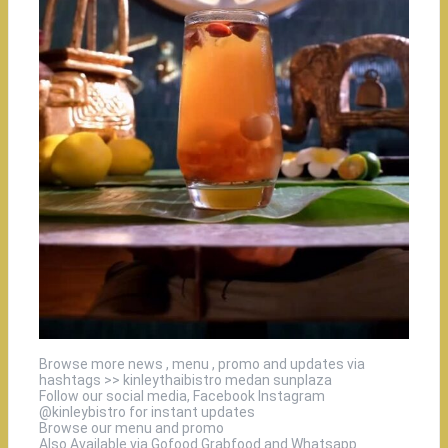
Browse more news , menu , promo and updates via
hashtags >> kinleythaibistro medan sunplaza
Follow our social media, Facebook Instagram
@kinleybistro for instant updates
Browse our menu and promo
Also Available via Gofood Grabfood and Whatsapp