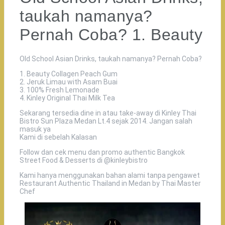
taukah namanya?
Pernah Coba? 1. Beauty
Old School Asian Drinks, taukah namanya? Pernah Coba?
1. Beauty Collagen Peach Gum
2. Jeruk Limau with Asam Buai
3. 100% Fresh Lemonade
4. Kinley Original Thai Milk Tea
Sekarang tersedia dine in atau take-away di Kinley Thai
Bistro Sun Plaza Medan Lt.4 sejak 2014. Jangan salah
masuk ya
Kami di sebelah Kalasan
Follow dan cek menu dan promo authentic Bangkok
Street Food & Desserts di @kinleybistro
Kami hanya menggunakan bahan alami tanpa pengawet
Restaurant Authentic Thailand in Medan by Thai Master
Chef