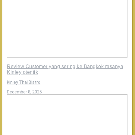
Review Customer yang sering ke Bangkok rasanya
Kinley otentik
Kinley Thai Bistro
·
December 8, 2025
Review
Customer
Green
Curry
dari
dulu
sudah
suka