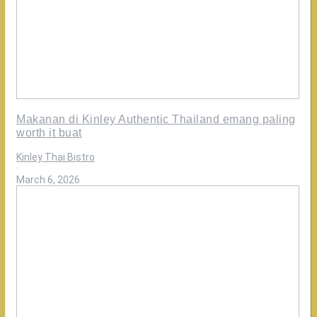
Makanan di Kinley Authentic Thailand emang paling
worth it buat
Kinley Thai Bistro
·
March 6, 2026
Nikmati
makan
bersama
keluarga
cuma
di
Kinley
Authentic
Thailand
🤍