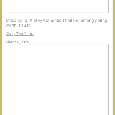
Makanan di Kinley Authentic Thailand emang paling
worth it buat
Kinley Thai Bistro
·
March 6, 2026
Nikmati
makan
bersama
keluarga
cuma
di
Kinley
Authentic
Thailand
🤍