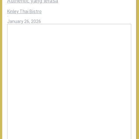
Authentic yang terasa
Kinley Thai Bistro
·
January 26, 2026
Review
Tamu
Kinley
10/10
mirror
sama
Thailand