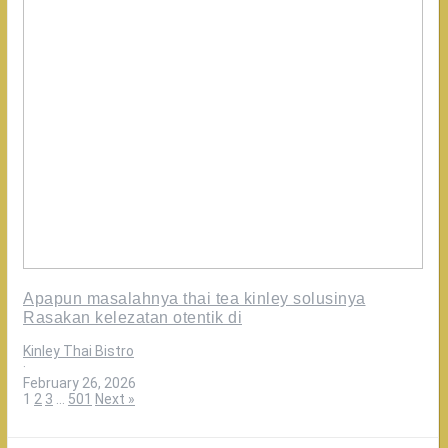
Apapun masalahnya thai tea kinley solusinya
Rasakan kelezatan otentik di
Kinley Thai Bistro
·
February 26, 2026
1
2
3
…
501
Next »