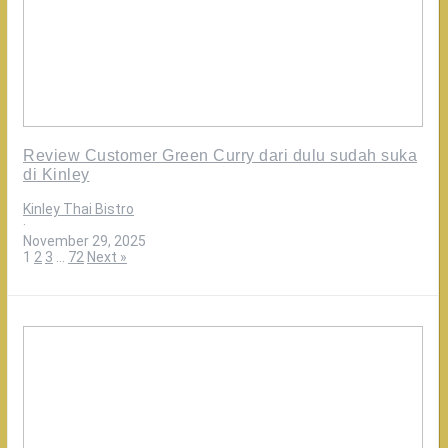
Review Customer Green Curry dari dulu sudah suka
di Kinley
Kinley Thai Bistro
·
November 29, 2025
1
2
3
…
72
Next »
Makanan
di
Kinley
Authentic
Thailand
emang
paling
worth