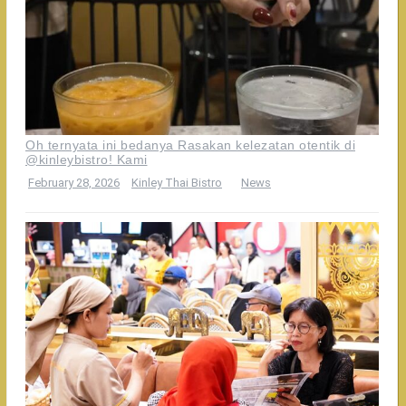
Oh ternyata ini bedanya Rasakan kelezatan otentik di
@kinleybistro! Kami
February 28, 2026
Kinley Thai Bistro
News