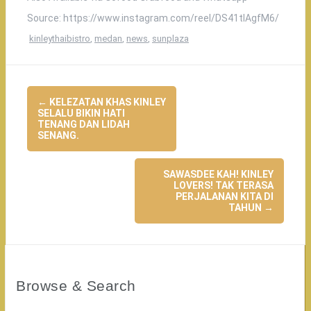
Source: https://www.instagram.com/reel/DS41tlAgfM6/
kinleythaibistro
,
medan
,
news
,
sunplaza
Post
←
KELEZATAN KHAS KINLEY
SELALU BIKIN HATI
navigation
TENANG DAN LIDAH
SENANG.
SAWASDEE KAH! KINLEY
LOVERS! TAK TERASA
PERJALANAN KITA DI
TAHUN
→
Browse & Search