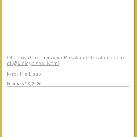
Oh ternyata ini bedanya Rasakan kelezatan otentik
di @kinleybistro! Kami
Kinley Thai Bistro
·
February 28, 2026
Rasanya
konsisten
enak,
karena
dimasak
oleh
chef
terbaik
asli
thailand