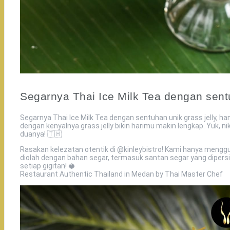
Segarnya Thai Ice Milk Tea dengan sentu
Segarnya Thai Ice Milk Tea dengan sentuhan unik grass jelly, ha
dengan kenyalnya grass jelly bikin harimu makin lengkap. Yuk,
duanya! 🇹🇭️
Rasakan kelezatan otentik di @kinleybistro! Kami hanya meng
diolah dengan bahan segar, termasuk santan segar yang dipersia
setiap gigitan! 🥥
Restaurant Authentic Thailand in Medan by Thai Master Chef