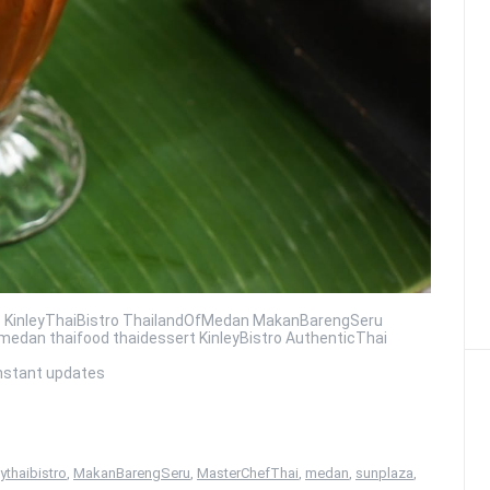
> KinleyThaiBistro ThailandOfMedan MakanBarengSeru
dan thaifood thaidessert KinleyBistro AuthenticThai
instant updates
eythaibistro
,
MakanBarengSeru
,
MasterChefThai
,
medan
,
sunplaza
,