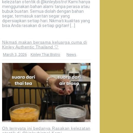
kelezatan otentik di @kinleybistro! Kami hanya
menggunakan bahan alami tanpa perasa atau
bubuk buatan. Semua diolah dengan bahan
segar, termasuk santan segar yang
dipersiapkan setiap hari. Nikmati kualitas yang
bisa Anda rasakan di setiap gigitan! […]
Nikmati makan bersama keluarga cuma di
Kinley Authentic Thailand 🤍
March 3, 2026
Kinley Thai Bistro
News
Oh ternyata ini bedanya Rasakan kelezatan
otentik di @kinleybistro! Kami