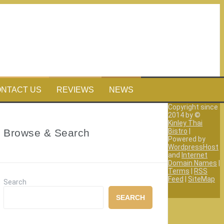
NTACT US
REVIEWS
NEWS
Copyright since
2014 by ©
Kinley Thai
Browse & Search
Bistro
|
Powered by
WordpressHost
and
Internet
Domain Names
|
Terms
|
RSS
Feed
|
SiteMap
Search
SEARCH