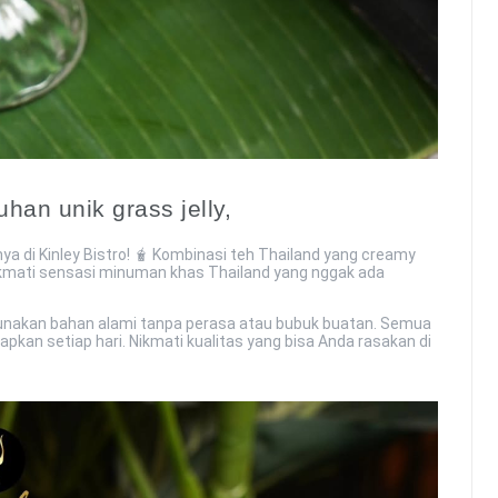
han unik grass jelly,
nya di Kinley Bistro! 🧋 Kombinasi teh Thailand yang creamy
 nikmati sensasi minuman khas Thailand yang nggak ada
gunakan bahan alami tanpa perasa atau bubuk buatan. Semua
pkan setiap hari. Nikmati kualitas yang bisa Anda rasakan di