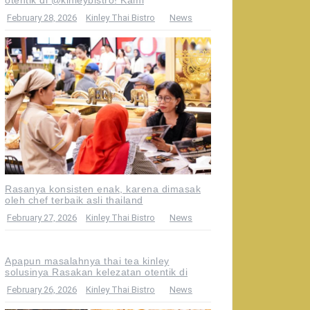
February 28, 2026
Kinley Thai Bistro
News
Rasanya konsisten enak, karena dimasak
oleh chef terbaik asli thailand
February 27, 2026
Kinley Thai Bistro
News
Apapun masalahnya thai tea kinley
solusinya Rasakan kelezatan otentik di
February 26, 2026
Kinley Thai Bistro
News