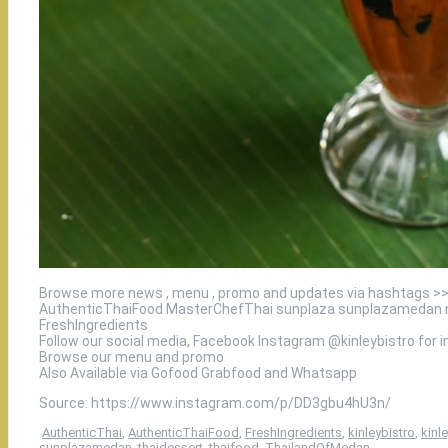
Browse more news , menu , promo and updates via hashtags >
AuthenticThaiFood MasterChefThai sunplaza sunplazamedan me
FreshIngredients
Follow our social media, Facebook Instagram @kinleybistro for 
Browse our menu and promo
Also Available via Gofood Grabfood and Whatsapp
Source: https://www.instagram.com/p/DD3gbu4hU3n/
AuthenticThai
,
AuthenticThaiFood
,
FreshIngredients
,
kinleybistro
,
kinl
sunplazamedan
,
thaidessert
,
thaifood
,
ThailandOfMedan