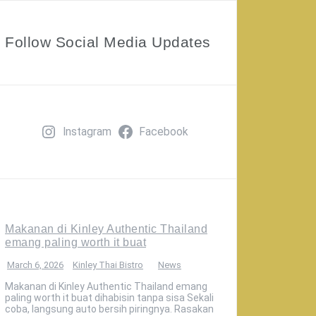
Follow Social Media Updates
Instagram
Facebook
Makanan di Kinley Authentic Thailand
emang paling worth it buat
March 6, 2026
Kinley Thai Bistro
News
Makanan di Kinley Authentic Thailand emang
paling worth it buat dihabisin tanpa sisa Sekali
coba, langsung auto bersih piringnya. Rasakan