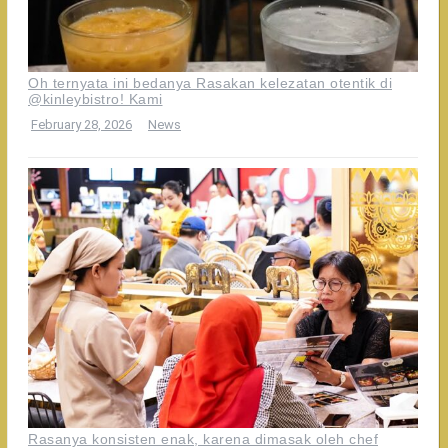
Oh ternyata ini bedanya Rasakan kelezatan otentik di
@kinleybistro! Kami
February 28, 2026
News
Rasanya konsisten enak, karena dimasak oleh chef