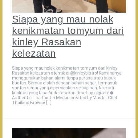
Siapa yang mau nolak
kenikmatan tomyum dari
kinley Rasakan
kelezatan
Siapa yang mau nolak kenikmatan tomyum dari kinley
Rasakan kelezatan otentik di @kinleybistro! Kami hanya
menggunakan bahan alami tanpa perasa atau bubuk
buatan. Semua diolah dengan bahan segar, termasuk
santan segar yang dipersiapkan setiap hari. Nikmati
kualitas yang bisa Anda rasakan di setiap gigitan! 🥥
Authentic Thaifood in Medan created by Master Chef
Thailand Browse […]