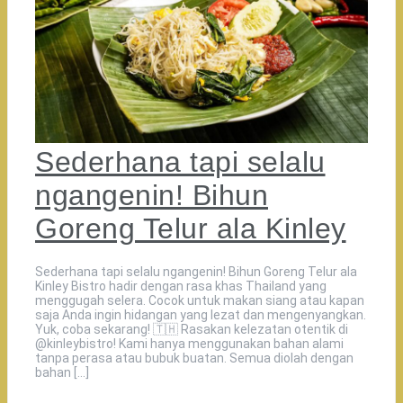
Sederhana tapi selalu
ngangenin! Bihun
Goreng Telur ala Kinley
Sederhana tapi selalu ngangenin! Bihun Goreng Telur ala
Kinley Bistro hadir dengan rasa khas Thailand yang
menggugah selera. Cocok untuk makan siang atau kapan
saja Anda ingin hidangan yang lezat dan mengenyangkan.
Yuk, coba sekarang! 🇹🇭 Rasakan kelezatan otentik di
@kinleybistro! Kami hanya menggunakan bahan alami
tanpa perasa atau bubuk buatan. Semua diolah dengan
bahan […]