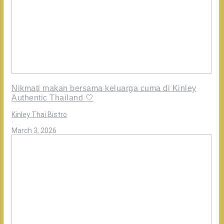
Nikmati makan bersama keluarga cuma di Kinley
Authentic Thailand 🤍
Kinley Thai Bistro
·
March 3, 2026
Oh
ternyata
ini
bedanya
Rasakan
kelezatan
otentik
di
@kinleybistro!
Kami