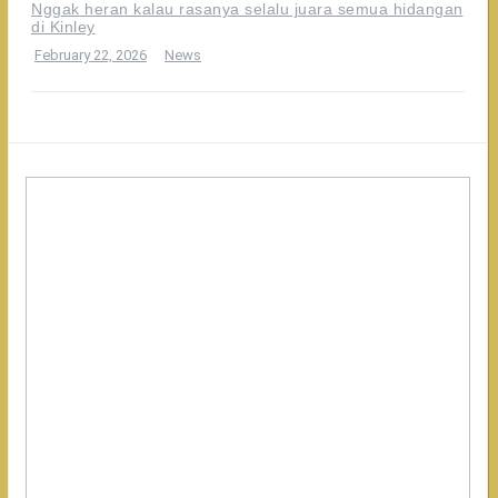
Nggak heran kalau rasanya selalu juara semua hidangan
di Kinley
February 22, 2026
News
Makanan
di
Kinley
Authentic
Thailand
emang
paling
worth
it
buat