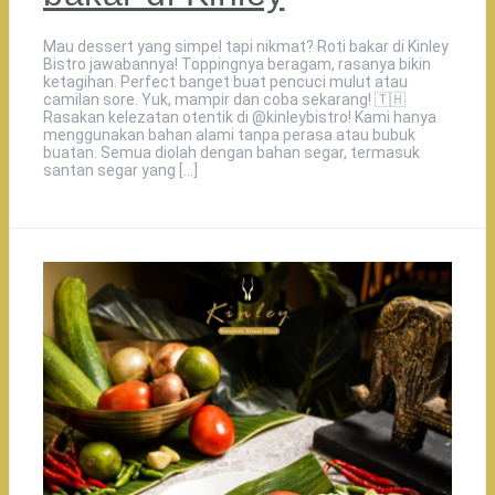
Mau dessert yang simpel tapi nikmat? Roti bakar di Kinley
Bistro jawabannya! Toppingnya beragam, rasanya bikin
ketagihan. Perfect banget buat pencuci mulut atau
camilan sore. Yuk, mampir dan coba sekarang! 🇹🇭️
Rasakan kelezatan otentik di @kinleybistro! Kami hanya
menggunakan bahan alami tanpa perasa atau bubuk
buatan. Semua diolah dengan bahan segar, termasuk
santan segar yang […]