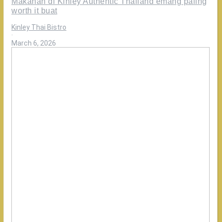
Makanan di Kinley Authentic Thailand emang paling
worth it buat
Kinley Thai Bistro
·
March 6, 2026
Nikmati
makan
bersama
keluarga
cuma
di
Kinley
Authentic
Thailand
🤍