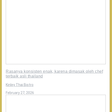
Rasanya konsisten enak, karena dimasak oleh chef
terbaik asli thailand
Kinley Thai Bistro
·
February 27, 2026
Apapun
masalahnya
thai
tea