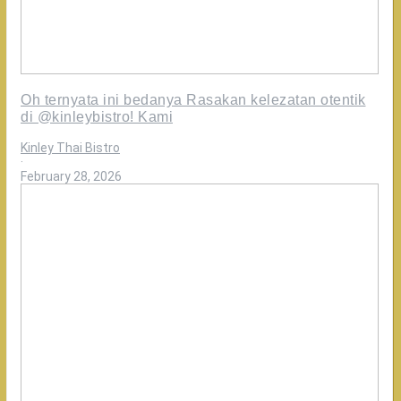
Oh ternyata ini bedanya Rasakan kelezatan otentik
di @kinleybistro! Kami
Kinley Thai Bistro
·
February 28, 2026
Rasanya
konsisten
enak,
karena
dimasak
oleh
chef
terbaik
asli
thailand