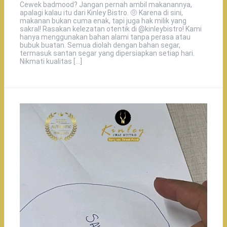
Cewek badmood? Jangan pernah ambil makanannya,
apalagi kalau itu dari Kinley Bistro. 🤨 Karena di sini,
makanan bukan cuma enak, tapi juga hak milik yang
sakral! Rasakan kelezatan otentik di @kinleybistro! Kami
hanya menggunakan bahan alami tanpa perasa atau
bubuk buatan. Semua diolah dengan bahan segar,
termasuk santan segar yang dipersiapkan setiap hari.
Nikmati kualitas […]