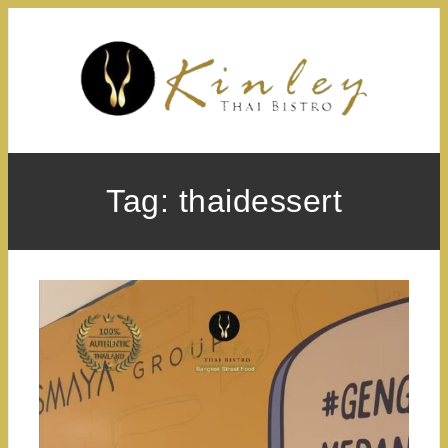
Skip
to
content
Tag:
thaidessert