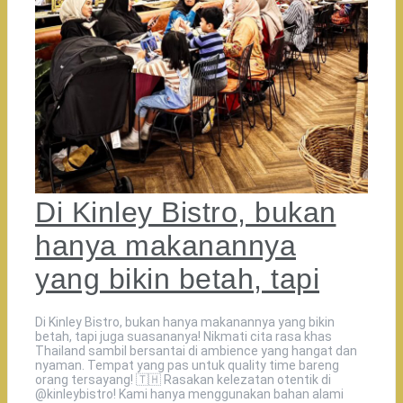
Di Kinley Bistro, bukan
hanya makanannya
yang bikin betah, tapi
Di Kinley Bistro, bukan hanya makanannya yang bikin
betah, tapi juga suasananya! Nikmati cita rasa khas
Thailand sambil bersantai di ambience yang hangat dan
nyaman. Tempat yang pas untuk quality time bareng
orang tersayang! 🇹🇭️ Rasakan kelezatan otentik di
@kinleybistro! Kami hanya menggunakan bahan alami