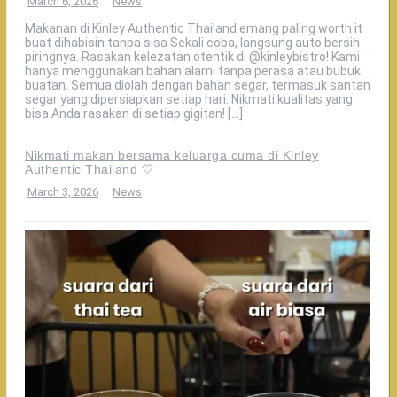
March 6, 2026
News
Makanan di Kinley Authentic Thailand emang paling worth it
buat dihabisin tanpa sisa Sekali coba, langsung auto bersih
piringnya. Rasakan kelezatan otentik di @kinleybistro! Kami
hanya menggunakan bahan alami tanpa perasa atau bubuk
buatan. Semua diolah dengan bahan segar, termasuk santan
segar yang dipersiapkan setiap hari. Nikmati kualitas yang
bisa Anda rasakan di setiap gigitan! […]
Nikmati makan bersama keluarga cuma di Kinley
Authentic Thailand 🤍
March 3, 2026
News