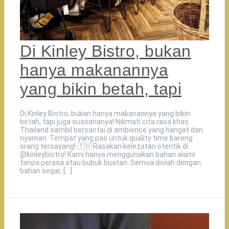
Di Kinley Bistro, bukan
hanya makanannya
yang bikin betah, tapi
Di Kinley Bistro, bukan hanya makanannya yang bikin
betah, tapi juga suasananya! Nikmati cita rasa khas
Thailand sambil bersantai di ambience yang hangat dan
nyaman. Tempat yang pas untuk quality time bareng
orang tersayang! 🇹🇭️ Rasakan kelezatan otentik di
@kinleybistro! Kami hanya menggunakan bahan alami
tanpa perasa atau bubuk buatan. Semua diolah dengan
bahan segar, […]