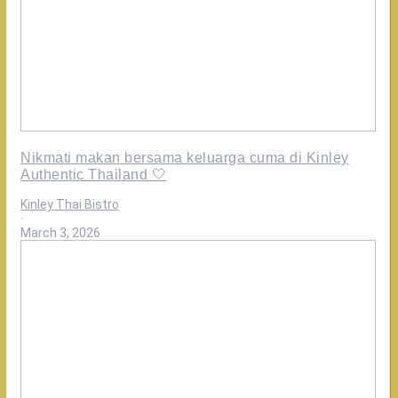
Nikmati makan bersama keluarga cuma di Kinley
Authentic Thailand 🤍
Kinley Thai Bistro
·
March 3, 2026
Oh
ternyata
ini
bedanya
Rasakan
kelezatan
otentik
di
@kinleybistro!
Kami