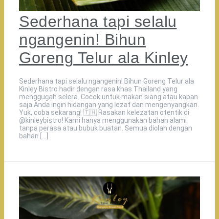
Sederhana tapi selalu
ngangenin! Bihun
Goreng Telur ala Kinley
Sederhana tapi selalu ngangenin! Bihun Goreng Telur ala
Kinley Bistro hadir dengan rasa khas Thailand yang
menggugah selera. Cocok untuk makan siang atau kapan
saja Anda ingin hidangan yang lezat dan mengenyangkan.
Yuk, coba sekarang! 🇹🇭 Rasakan kelezatan otentik di
@kinleybistro! Kami hanya menggunakan bahan alami
tanpa perasa atau bubuk buatan. Semua diolah dengan
bahan […]