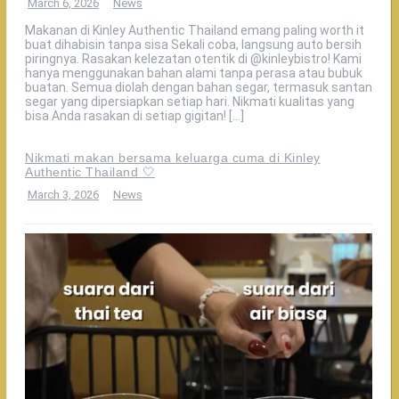
March 6, 2026
News
Makanan di Kinley Authentic Thailand emang paling worth it
buat dihabisin tanpa sisa Sekali coba, langsung auto bersih
piringnya. Rasakan kelezatan otentik di @kinleybistro! Kami
hanya menggunakan bahan alami tanpa perasa atau bubuk
buatan. Semua diolah dengan bahan segar, termasuk santan
segar yang dipersiapkan setiap hari. Nikmati kualitas yang
bisa Anda rasakan di setiap gigitan! […]
Nikmati makan bersama keluarga cuma di Kinley
Authentic Thailand 🤍
March 3, 2026
News