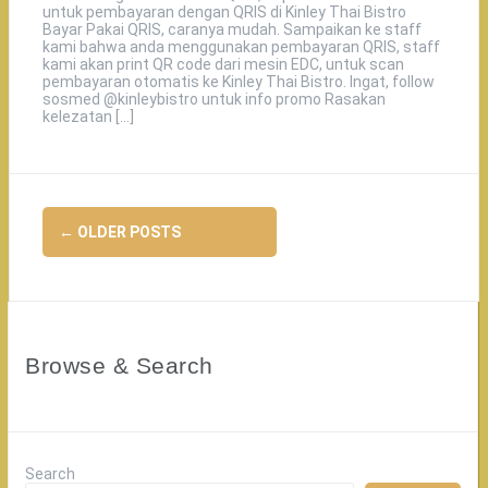
untuk pembayaran dengan QRIS di Kinley Thai Bistro
Bayar Pakai QRIS, caranya mudah. Sampaikan ke staff
kami bahwa anda menggunakan pembayaran QRIS, staff
kami akan print QR code dari mesin EDC, untuk scan
pembayaran otomatis ke Kinley Thai Bistro. Ingat, follow
sosmed @kinleybistro untuk info promo Rasakan
kelezatan […]
Posts
←
OLDER POSTS
navigation
Browse & Search
Search