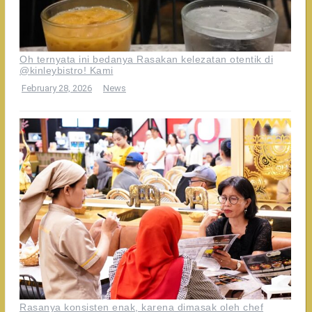
Oh ternyata ini bedanya Rasakan kelezatan otentik di
@kinleybistro! Kami
February 28, 2026
News
Rasanya konsisten enak, karena dimasak oleh chef