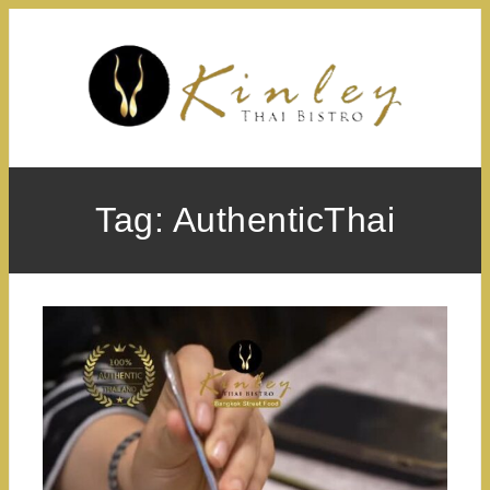
Skip
to
content
Tag:
AuthenticThai