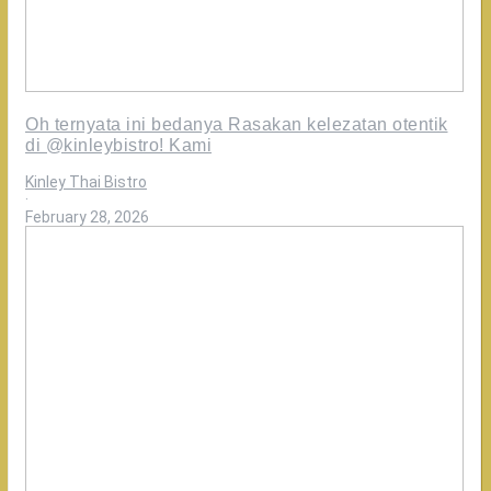
Oh ternyata ini bedanya Rasakan kelezatan otentik
di @kinleybistro! Kami
Kinley Thai Bistro
·
February 28, 2026
Rasanya
konsisten
enak,
karena
dimasak
oleh
chef
terbaik
asli
thailand