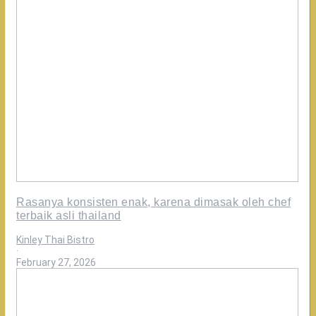
Rasanya konsisten enak, karena dimasak oleh chef
terbaik asli thailand
Kinley Thai Bistro
·
February 27, 2026
Apapun
masalahnya
thai
tea