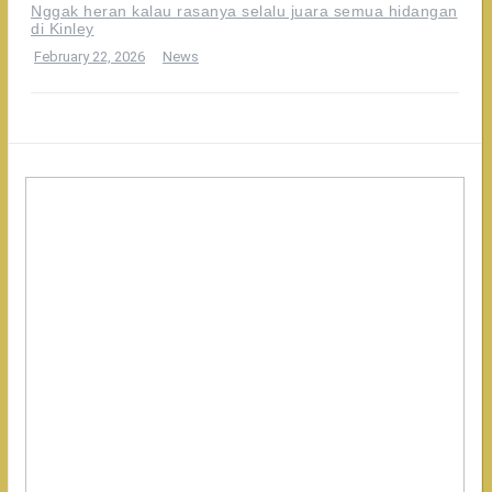
Nggak heran kalau rasanya selalu juara semua hidangan
di Kinley
February 22, 2026
News
Makanan
di
Kinley
Authentic
Thailand
emang
paling
worth
it
buat