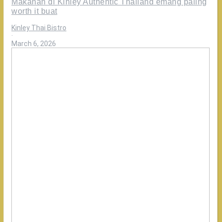
Makanan di Kinley Authentic Thailand emang paling
worth it buat
Kinley Thai Bistro
·
March 6, 2026
Nikmati
makan
bersama
keluarga
cuma
di
Kinley
Authentic
Thailand
🤍