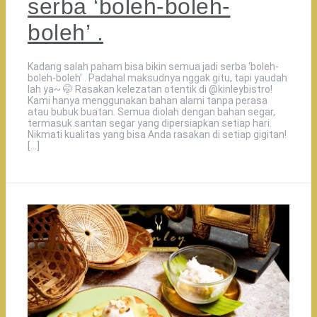
serba ‘boleh-boleh-
boleh’ .
Kadang salah paham bisa bikin semua jadi serba ‘boleh-
boleh-boleh’ . Padahal maksudnya nggak gitu, tapi yaudah
lah ya~ 🤭 Rasakan kelezatan otentik di @kinleybistro!
Kami hanya menggunakan bahan alami tanpa perasa
atau bubuk buatan. Semua diolah dengan bahan segar,
termasuk santan segar yang dipersiapkan setiap hari.
Nikmati kualitas yang bisa Anda rasakan di setiap gigitan!
[…]