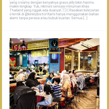
yang creamy dengan kenyalnya grass jelly bikin harimu
makin lengkap. Yuk, nikmati sensasi minuman khas
Thailand yang nggak ada duanya! 🇹🇭️ Rasakan kelezatan
otentik di @kinleybistro! Kami hanya menggunakan bahan
alami tanpa perasa atau bubuk buatan. Semua […]