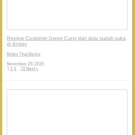
Review Customer Green Curry dari dulu sudah suka
di Kinley
Kinley Thai Bistro
·
November 29, 2025
1
2
3
…
72
Next »
Makanan
di
Kinley
Authentic
Thailand
emang
paling
worth
it