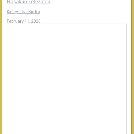
Rasakan kelezatan
Kinley Thai Bistro
·
February 11, 2026
Karena
kebersamaan
selalu
lebih
bermakna
dengan
authentic
Thailand
dari
Kinley.