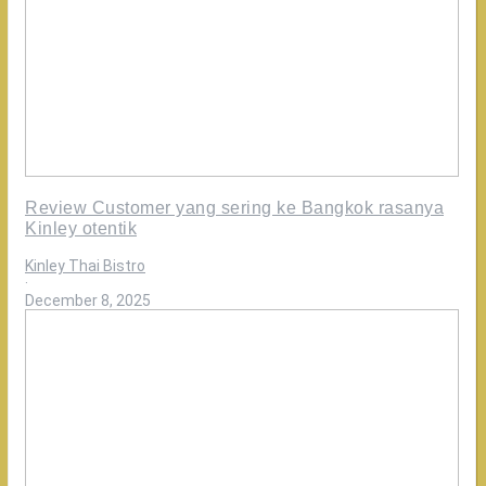
Review Customer yang sering ke Bangkok rasanya
Kinley otentik
Kinley Thai Bistro
·
December 8, 2025
Review
Customer
Green
Curry
dari
dulu
sudah
suka
di
Kinley