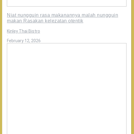
Niat nungguin rasa makanannya malah nungguin
makan Rasakan kelezatan otentik
Kinley Thai Bistro
·
February 12, 2026
Makanan
enak
di
Kinley,
mana
rela
dibagi-
bagi?
Rasakan
kelezatan