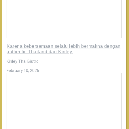
Karena kebersamaan selalu lebih bermakna dengan
authentic Thailand dari Kinley.
Kinley Thai Bistro
·
February 10, 2026
Saatnya
menikmati
hidangan
favorit
dengan
lebih
hemat.
Nikmati
Diskon
Mandiri