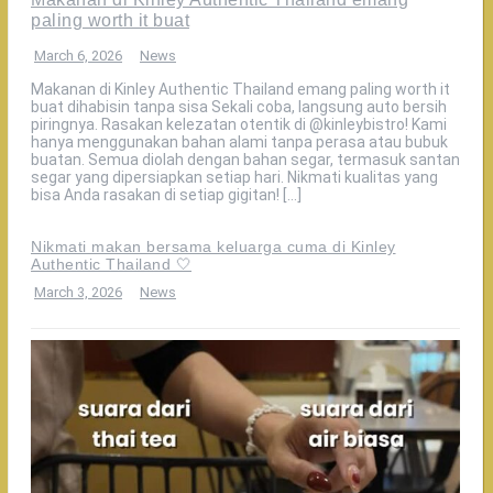
paling worth it buat
March 6, 2026
News
Makanan di Kinley Authentic Thailand emang paling worth it
buat dihabisin tanpa sisa Sekali coba, langsung auto bersih
piringnya. Rasakan kelezatan otentik di @kinleybistro! Kami
hanya menggunakan bahan alami tanpa perasa atau bubuk
buatan. Semua diolah dengan bahan segar, termasuk santan
segar yang dipersiapkan setiap hari. Nikmati kualitas yang
bisa Anda rasakan di setiap gigitan! […]
Nikmati makan bersama keluarga cuma di Kinley
Authentic Thailand 🤍
March 3, 2026
News