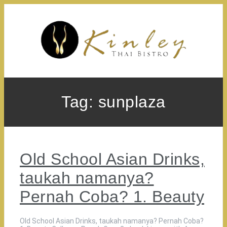
Skip
to
content
Tag:
sunplaza
Old School Asian Drinks,
taukah namanya?
Pernah Coba? 1. Beauty
Old School Asian Drinks, taukah namanya? Pernah Coba?