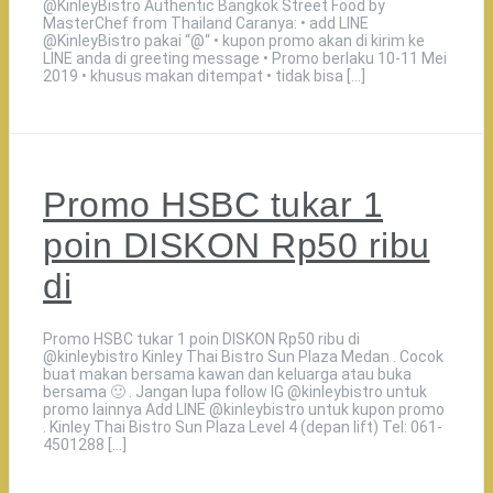
@KinleyBistro Authentic Bangkok Street Food by
MasterChef from Thailand Caranya: • add LINE
@KinleyBistro pakai “@“ • kupon promo akan di kirim ke
LINE anda di greeting message • Promo berlaku 10-11 Mei
2019 • khusus makan ditempat • tidak bisa […]
Promo HSBC tukar 1
poin DISKON Rp50 ribu
di
Promo HSBC tukar 1 poin DISKON Rp50 ribu di
@kinleybistro Kinley Thai Bistro Sun Plaza Medan . Cocok
buat makan bersama kawan dan keluarga atau buka
bersama 🙂 . Jangan lupa follow IG @kinleybistro untuk
promo lainnya Add LINE @kinleybistro untuk kupon promo
. Kinley Thai Bistro Sun Plaza Level 4 (depan lift) Tel: 061-
4501288 […]