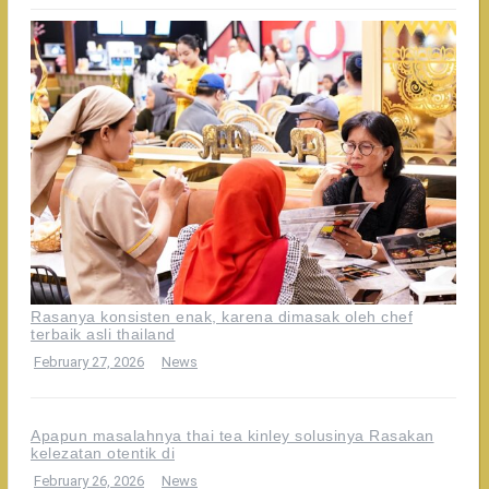
Rasanya konsisten enak, karena dimasak oleh chef
terbaik asli thailand
February 27, 2026
News
Apapun masalahnya thai tea kinley solusinya Rasakan
kelezatan otentik di
February 26, 2026
News