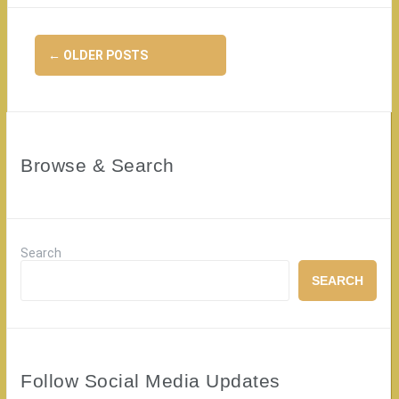
Posts
←
OLDER POSTS
navigation
Browse & Search
Search
SEARCH
Follow Social Media Updates