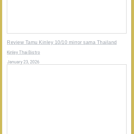
Review Tamu Kinley 10/10 mirror sama Thailand
Kinley Thai Bistro
·
January 23, 2026
Review
Anak
Makanan
Kinley
Perfect
Persis
sama
di
Thailand