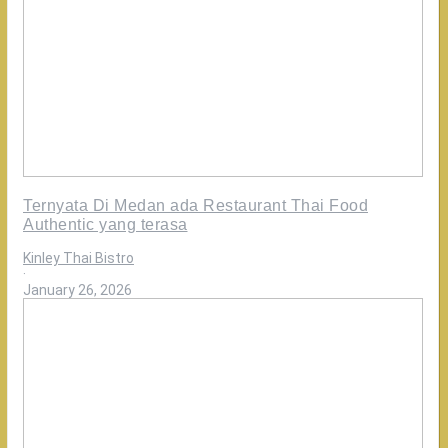
Ternyata Di Medan ada Restaurant Thai Food
Authentic yang terasa
Kinley Thai Bistro
·
January 26, 2026
Review
Tamu
Kinley
10/10
mirror
sama
Thailand