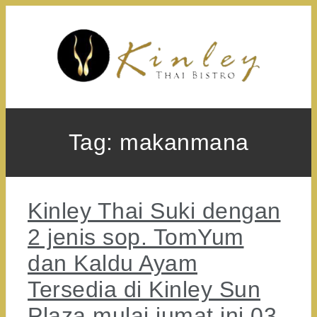
Skip
to
content
Tag:
makanmana
Kinley Thai Suki dengan
2 jenis sop. TomYum
dan Kaldu Ayam
Tersedia di Kinley Sun
Plaza mulai jumat ini 03