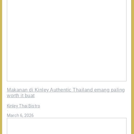
Makanan di Kinley Authentic Thailand emang paling
worth it buat
Kinley Thai Bistro
·
March 6, 2026
Nikmati
makan
bersama