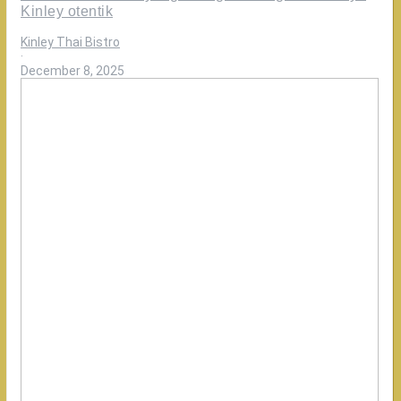
Kinley otentik
Kinley Thai Bistro
·
December 8, 2025
Review
Customer
Green
Curry
dari
dulu
sudah
suka
di
Kinley