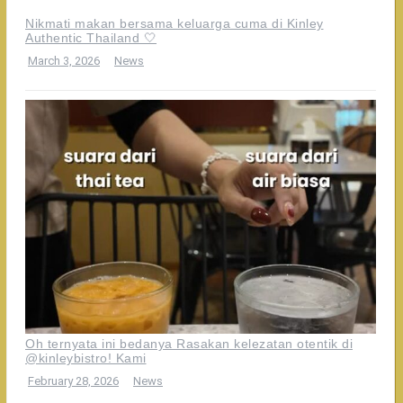
Nikmati makan bersama keluarga cuma di Kinley
Authentic Thailand 🤍
March 3, 2026
News
Oh ternyata ini bedanya Rasakan kelezatan otentik di
@kinleybistro! Kami
February 28, 2026
News