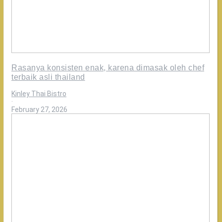
Rasanya konsisten enak, karena dimasak oleh chef
terbaik asli thailand
Kinley Thai Bistro
·
February 27, 2026
Apapun
masalahnya
thai
tea
kinley
solusinya
Rasakan
kelezatan
otentik
di