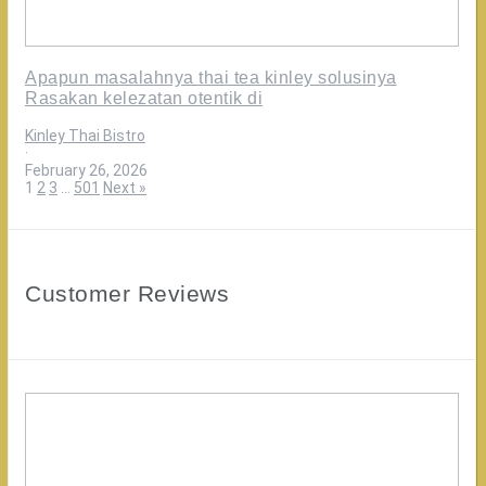
Apapun masalahnya thai tea kinley solusinya
Rasakan kelezatan otentik di
Kinley Thai Bistro
·
February 26, 2026
1
2
3
…
501
Next »
Customer Reviews
Ternyata
Di
Medan
ada
Restaurant