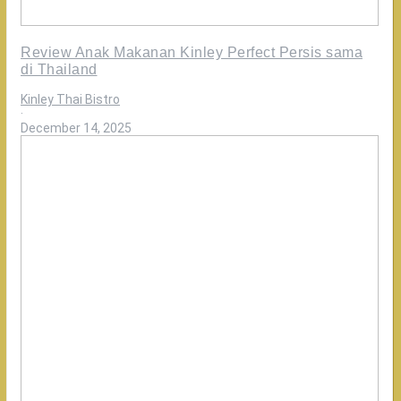
Review Anak Makanan Kinley Perfect Persis sama
di Thailand
Kinley Thai Bistro
·
December 14, 2025
Review
Customer
yang
sering
ke
Bangkok
rasanya
Kinley
otentik