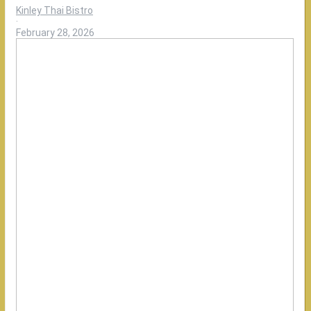
Kinley Thai Bistro
·
February 28, 2026
Rasanya
konsisten
enak,
karena
dimasak
oleh
chef
terbaik
asli
thailand