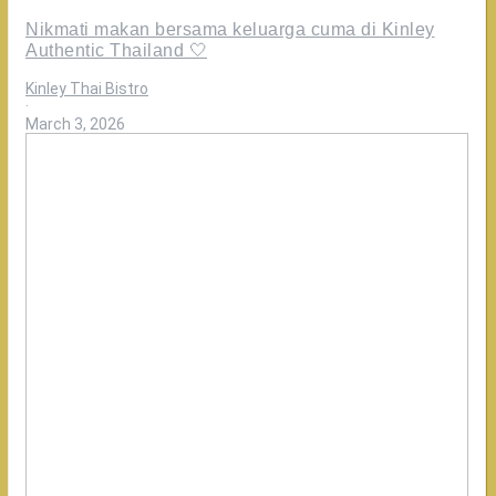
Nikmati makan bersama keluarga cuma di Kinley
Authentic Thailand 🤍
Kinley Thai Bistro
·
March 3, 2026
Oh
ternyata
ini
bedanya
Rasakan
kelezatan
otentik
di
@kinleybistro!
Kami